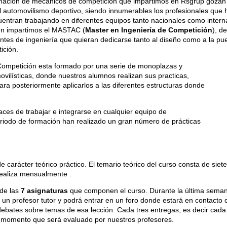
mación de mecánicos de competición que impartimos en Rsgrup gozan 
el automovilismo deportivo, siendo innumerables los profesionales qu
entran trabajando en diferentes equipos tanto nacionales como intern
én impartimos el MASTAC (
Master en Ingeniería de Competición
), d
antes de ingeniería que quieran dedicarse tanto al diseño como a la pu
ición.
Competición esta formado por una serie de monoplazas
y
ovilísticas, donde nuestros alumnos realizan sus practicas,
a posteriormente aplicarlos a las diferentes estructuras donde
aces de trabajar e integrarse en cualquier equipo de
riodo de formación han realizado un gran número de prácticas
carácter teórico práctico. El temario teórico del curso consta de siet
realiza mensualmente .
de las
7 asignaturas
que componen el curso. Durante la última sema
 un profesor tutor y podrá entrar en un foro donde estará en contact
 debates sobre temas de esa lección. Cada tres entregas, es decir cad
el momento que será evaluado por nuestros profesores.