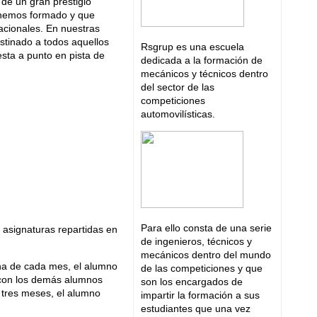
de un gran prestigio
e hemos formado y que
acionales. En nuestras
estinado a todos aquellos
Rsgrup es una escuela
esta a punto en pista de
dedicada a la formación de
mecánicos y técnicos dentro
del sector de las
competiciones
automovilísticas.
Para ello consta de una serie
e asignaturas repartidas en
de ingenieros, técnicos y
mecánicos dentro del mundo
na de cada mes, el alumno
de las competiciones y que
o con los demás alumnos
son los encargados de
a tres meses, el alumno
impartir la formación a sus
estudiantes que una vez